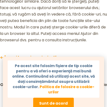
tehnologiilor similare. Dacă doriți să le ștergeți, puteți
face acest lucru cu ajutorul setărilor browserului dvs.;
totuși, vă rugăm să aveți în vedere că, fără cookie-uri, nu
veți putea beneficia din plin de toate funcțiile site-ului
nostru. Modul în care puteți șterge cookie-urile diferă de
la un browser la altul. Puteți accesa meniul Ajutor din
browserul dvs. pentru a consulta instrucțiunile.
← Înapoi la pagina principală
Pe acest site folosim fișiere de tip cookie
pentru a vă oferi o experienţă mai bună
online. Continuând să utilizați acest site, vă
dați consimțământul asupra utilizării
ODOO
este prezent în România prin
Diginesis
, companie
cookie-urilor.
Politica de folosire a cookie-
certificată și partener
ODOO.com
.
urilor
Politica de folosire a cookie-urilor
|
Politica de confidențialitate
Sunt de acord